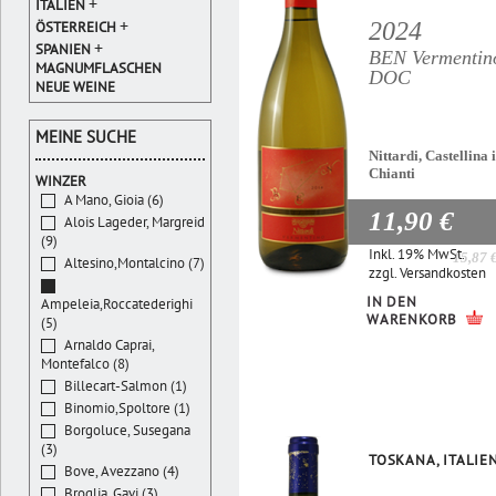
+
ITALIEN
+
2024
ÖSTERREICH
+
SPANIEN
BEN Vermentin
MAGNUMFLASCHEN
DOC
NEUE WEINE
MEINE SUCHE
Nittardi, Castellina 
Chianti
WINZER
A Mano, Gioia (6)
11,90 €
Alois Lageder, Margreid
(9)
Inkl. 19% MwSt.
15,87 
Altesino,Montalcino (7)
zzgl.
Versandkosten
IN DEN
Ampeleia,Roccatederighi
WARENKORB
(5)
Arnaldo Caprai,
Montefalco (8)
Billecart-Salmon (1)
Binomio,Spoltore (1)
Borgoluce, Susegana
(3)
TOSKANA, ITALIE
Bove, Avezzano (4)
Broglia, Gavi (3)