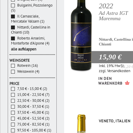
2022
Bulgarini, Pozzolengo
(5)
Ad Astra IGT
Il Carnasciale,
Maremma
Mercatale Valsarn (1)
Nittardi, Castellina in
Chianti (10)
Roberto Anselmi,
Nittardi, Castellina 
Monteforte d'Alpone (4)
Chianti
alle aufklappen
15,90 €
WEINSORTE
Rotwein (16)
Inkl. 19% MwSt.
21,20 
zzgl.
Versandkosten
Weisswein (4)
IN DEN
WARENKORB
PRICE
7,50 € - 15,00 € (2)
15,00 € - 22,50 € (7)
22,50 € - 30,00 € (2)
30,00 € - 37,50 € (1)
37,50 € - 45,00 € (1)
45,00 € - 52,50 € (2)
VENETO, ITALIEN
75,00 € - 82,50 € (1)
97,50 € - 105,00 € (1)