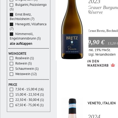
2023
Bulgarini, Pozzolengo
Grauer Burgun
(5)
Réserve
Ernst Bretz,
Bechtolsheim (7)
Menegotti, Villafranca
(7)
Ernst Bretz, Bechto
Nimmervoll,
Engelmannsbrunn (5)
9,90 €
13,20 
alle aufklappen
Inkl. 19% MwSt.
WEINSORTE
zzgl.
Versandkosten
Roséwein (1)
IN DEN
Rotwein (5)
WARENKORB
Schaumwein (1)
Weisswein (12)
PRICE
7,50 € - 15,00 € (16)
15,00 € - 22,50 € (1)
22,50 € - 30,00 € (1)
VENETO, ITALIEN
67,50 € - 75,00 € (1)
2024