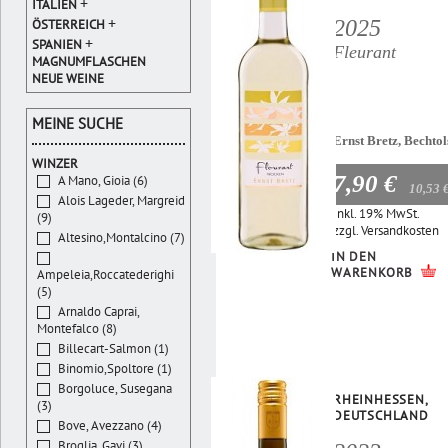
+
ITALIEN
+
2025
ÖSTERREICH
+
SPANIEN
Fleurant
MAGNUMFLASCHEN
NEUE WEINE
MEINE SUCHE
Ernst Bretz, Bechto
WINZER
7,90 €
A Mano, Gioia (6)
10,53 
Alois Lageder, Margreid
Inkl. 19% MwSt.
(9)
zzgl.
Versandkosten
Altesino,Montalcino (7)
IN DEN
WARENKORB
Ampeleia,Roccatederighi
(5)
Arnaldo Caprai,
Montefalco (8)
Billecart-Salmon (1)
Binomio,Spoltore (1)
Borgoluce, Susegana
RHEINHESSEN,
(3)
DEUTSCHLAND
Bove, Avezzano (4)
Broglia, Gavi (3)