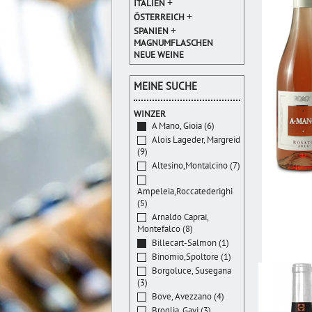
+
ITALIEN
+
ÖSTERREICH
+
SPANIEN
MAGNUMFLASCHEN
NEUE WEINE
MEINE SUCHE
WINZER
A Mano, Gioia (6)
Alois Lageder, Margreid
(9)
Altesino,Montalcino (7)
Ampeleia,Roccatederighi
(5)
Arnaldo Caprai,
Montefalco (8)
Billecart-Salmon (1)
Binomio,Spoltore (1)
Borgoluce, Susegana
(3)
Bove, Avezzano (4)
Broglia, Gavi (3)