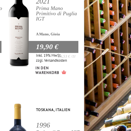
2021
o
Prima Mano
Primitivo di Puglia
IGT
A Mano, Gioia
19,90 €
Inkl. 19% MwSt.
26,53 €
/1l
zzgl.
Versandkosten
IN DEN
WARENKORB
TOSKANA, ITALIEN
1996