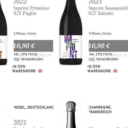
2022
2023
Imprint Primitivo
Imprint Susmaniell
IGT Puglia
IGT Salento
A Mano, Gioia
A Mano, Gioia
10,90 €
10,90 €
Inkl. 19% MwSt.
Inkl. 19% MwSt.
14,53 €
/1l
14,53 €
/1l
zzgl.
Versandkosten
zzgl.
Versandkosten
IN DEN
IN DEN
WARENKORB
WARENKORB
MOSEL, DEUTSCHLAND
CHAMPAGNE,
FRANKREICH
2021