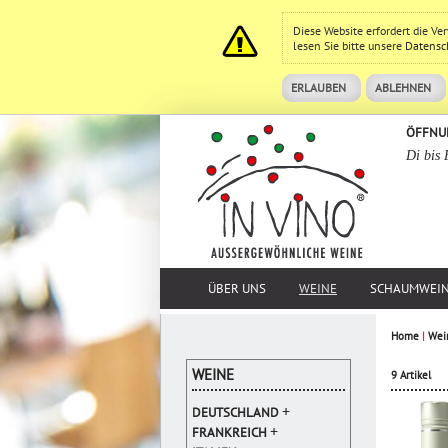
Diese Website erfordert die V
lesen Sie bitte unsere
Datensc
ERLAUBEN
ABLEHNEN
ÖFFNU
Di bis 
ÜBER UNS
WEINE
SCHAUMWEI
Home
|
Wei
WEINE
9 Artikel
+
DEUTSCHLAND
+
FRANKREICH