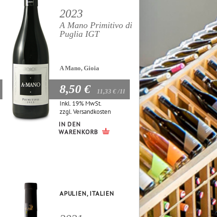
2023
A Mano Primitivo di
Puglia IGT
A Mano, Gioia
8,50 €
11,33 €
/1l
Inkl. 19% MwSt.
zzgl.
Versandkosten
IN DEN
WARENKORB
APULIEN, ITALIEN