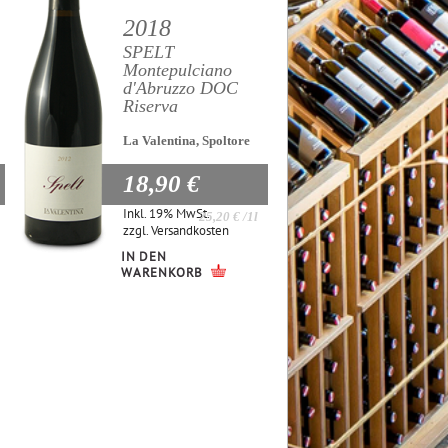
2018
SPELT
Montepulciano
d'Abruzzo DOC
Riserva
La Valentina, Spoltore
18,90 €
Inkl. 19% MwSt.
25,20 €
/1l
zzgl.
Versandkosten
IN DEN
WARENKORB