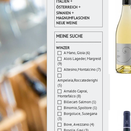
+
ITALIEN
+
ÖSTERREICH
+
SPANIEN
MAGNUMFLASCHEN
NEUE WEINE
MEINE SUCHE
WINZER
A Mano, Gioia (6)
Alois Lageder, Margreid
(9)
Altesino,Montalcino (7)
Ampeleia,Roccatederighi
(5)
Arnaldo Caprai,
Montefalco (8)
Billecart-Salmon (1)
Binomio,Spoltore (1)
Borgoluce, Susegana
(3)
Bove, Avezzano (4)
Broglia, Gavi (3)