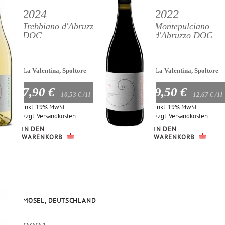
2024
2022
Trebbiano d'Abruzzo
Montepulciano
DOC
d'Abruzzo DOC
La Valentina, Spoltore
La Valentina, Spoltore
7,90 €
9,50 €
10,53 €
/1l
12,67 €
/1l
Inkl. 19% MwSt.
Inkl. 19% MwSt.
zzgl.
Versandkosten
zzgl.
Versandkosten
IN DEN
IN DEN
WARENKORB
WARENKORB
MOSEL, DEUTSCHLAND