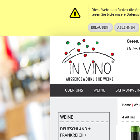
Diese Website erfordert die V
lesen Sie bitte unsere
Datensc
ERLAUBEN
ABLEHNEN
ÖFFNU
Di bis 
ÜBER UNS
WEINE
SCHAUMWEI
Home
|
Wei
WEINE
4 Artikel
+
DEUTSCHLAND
+
FRANKREICH