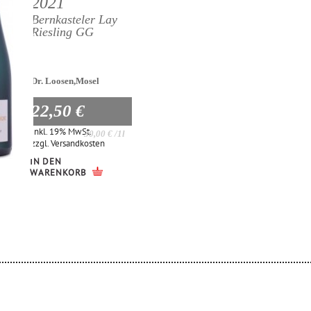
2021
Bernkasteler Lay
Riesling GG
Dr. Loosen,Mosel
22,50 €
Inkl. 19% MwSt.
30,00 €
/1l
zzgl.
Versandkosten
IN DEN
WARENKORB