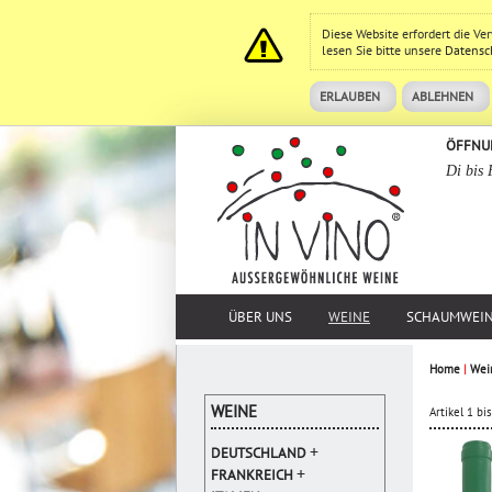
Diese Website erfordert die V
lesen Sie bitte unsere
Datensc
ERLAUBEN
ABLEHNEN
ÖFFNU
Di bis 
ÜBER UNS
WEINE
SCHAUMWEI
Home
|
Wei
WEINE
Artikel 1 b
+
DEUTSCHLAND
+
FRANKREICH