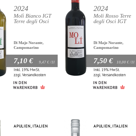
2024
2024
Molì Bianco IGT
Moli Rosso Terre
Terre degli Osci
degli Osci IGT
Di Majo Norante,
Di Majo Norante,
Campomarino
Campomarino
7,10 €
7,50 €
9,47 €
/1l
10,00 €
/1l
Inkl. 19% MwSt.
Inkl. 19% MwSt.
zzgl.
Versandkosten
zzgl.
Versandkosten
IN DEN
IN DEN
WARENKORB
WARENKORB
APULIEN, ITALIEN
APULIEN, ITALIEN