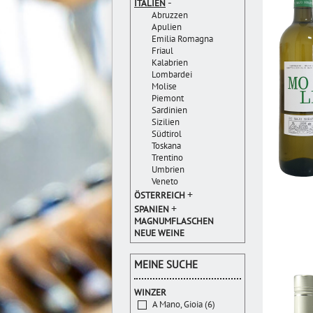
-
ITALIEN
Abruzzen
Apulien
Emilia Romagna
Friaul
Kalabrien
Lombardei
Molise
Piemont
Sardinien
Sizilien
Südtirol
Toskana
Trentino
Umbrien
Veneto
+
ÖSTERREICH
+
SPANIEN
MAGNUMFLASCHEN
NEUE WEINE
MEINE SUCHE
WINZER
A Mano, Gioia (6)