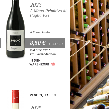
2023
A Mano Primitivo di
Puglia IGT
A Mano, Gioia
8,50 €
11,33 €
/1l
Inkl. 19% MwSt.
zzgl.
Versandkosten
IN DEN
WARENKORB
VENETO, ITALIEN
2025