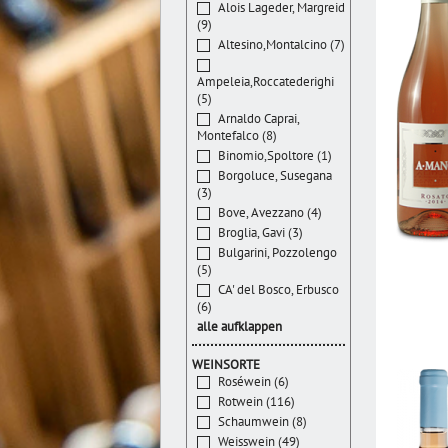
Alois Lageder, Margreid
(9)
Altesino,Montalcino (7)
Ampeleia,Roccatederighi
(5)
Arnaldo Caprai,
Montefalco (8)
Binomio,Spoltore (1)
Borgoluce, Susegana
(3)
Bove, Avezzano (4)
Broglia, Gavi (3)
Bulgarini, Pozzolengo
(5)
CA' del Bosco, Erbusco
(6)
alle aufklappen
WEINSORTE
Roséwein (6)
Rotwein (116)
Schaumwein (8)
Weisswein (49)