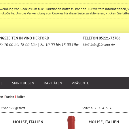
erwendung von Cookies um alle Funktionen nutze zu können. Für weitere Informationen, 
hutz
-Seite. Um die Verwendung von Cookies für diese Seite zu aktivieren, klicken Sie bitt
NGSZEITEN IN VINO HERFORD
TELEFON 05221-73706
Mail
info@invino.de
Fr 10.00 bis 18.00 Uhr | Sa 10.00 bis 15.00 Uhr
NE
SPIRITUOSEN
RARITÄTEN
PRÄSENTE
ne
|
Weine
|
Italien
is 9 von 179 gesamt
Seite:
1
2
3
4
5
MOLISE, ITALIEN
MOLISE, ITALIEN