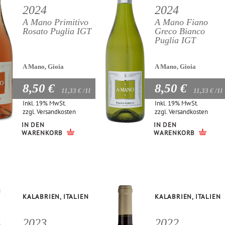
2024
2024
A Mano Primitivo
A Mano Fiano
Rosato Puglia IGT
Greco Bianco
Puglia IGT
A Mano, Gioia
A Mano, Gioia
8,50 €
8,50 €
11,33 €
/1l
11,33 €
/1l
Inkl. 19% MwSt.
Inkl. 19% MwSt.
zzgl.
Versandkosten
zzgl.
Versandkosten
IN DEN
IN DEN
WARENKORB
WARENKORB
KALABRIEN, ITALIEN
KALABRIEN, ITALIEN
2023
2022