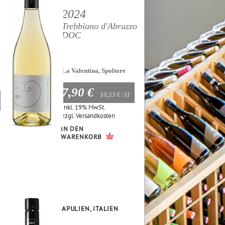
2024
Trebbiano d'Abruzzo
DOC
La Valentina, Spoltore
7,90 €
10,53 €
/1l
Inkl. 19% MwSt.
zzgl.
Versandkosten
IN DEN
WARENKORB
APULIEN, ITALIEN