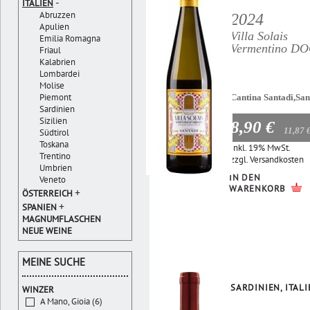
-
ITALIEN
Abruzzen
2024
Apulien
Villa Solais
Emilia Romagna
Vermentino D
Friaul
Kalabrien
Lombardei
Molise
Piemont
Cantina Santadi,San
Sardinien
Sizilien
8,90 €
11,87 
Südtirol
Toskana
Inkl. 19% MwSt.
Trentino
zzgl.
Versandkosten
Umbrien
IN DEN
Veneto
WARENKORB
+
ÖSTERREICH
+
SPANIEN
MAGNUMFLASCHEN
NEUE WEINE
MEINE SUCHE
SARDINIEN, ITAL
WINZER
A Mano, Gioia (6)