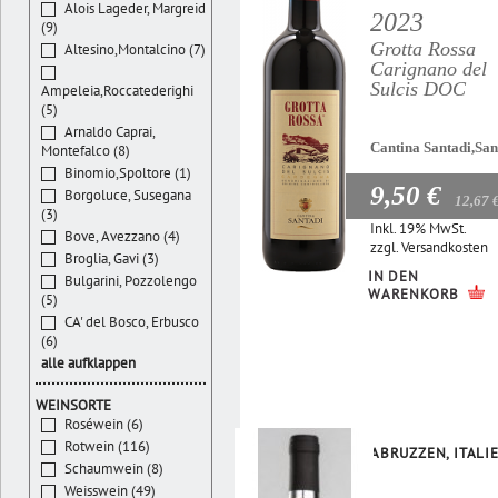
Alois Lageder, Margreid
2023
(9)
Grotta Rossa
Altesino,Montalcino (7)
Carignano del
Sulcis DOC
Ampeleia,Roccatederighi
(5)
Arnaldo Caprai,
Cantina Santadi,San
Montefalco (8)
Binomio,Spoltore (1)
9,50 €
Borgoluce, Susegana
12,67 
(3)
Inkl. 19% MwSt.
Bove, Avezzano (4)
zzgl.
Versandkosten
Broglia, Gavi (3)
IN DEN
Bulgarini, Pozzolengo
WARENKORB
(5)
CA' del Bosco, Erbusco
(6)
alle aufklappen
WEINSORTE
Roséwein (6)
Rotwein (116)
ABRUZZEN, ITALI
Schaumwein (8)
Weisswein (49)