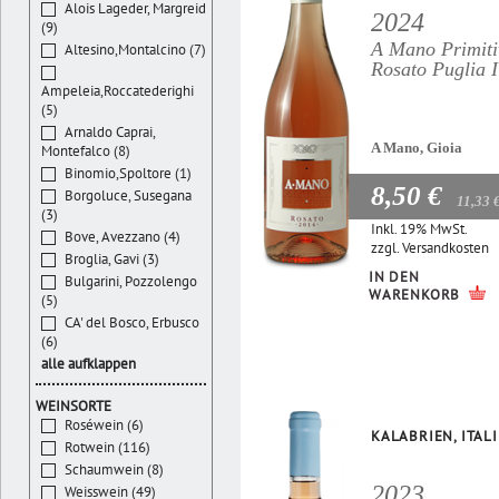
Alois Lageder, Margreid
2024
(9)
A Mano Primiti
Altesino,Montalcino (7)
Rosato Puglia 
Ampeleia,Roccatederighi
(5)
Arnaldo Caprai,
A Mano, Gioia
Montefalco (8)
Binomio,Spoltore (1)
8,50 €
Borgoluce, Susegana
11,33 
(3)
Inkl. 19% MwSt.
Bove, Avezzano (4)
zzgl.
Versandkosten
Broglia, Gavi (3)
IN DEN
Bulgarini, Pozzolengo
WARENKORB
(5)
CA' del Bosco, Erbusco
(6)
alle aufklappen
WEINSORTE
Roséwein (6)
KALABRIEN, ITAL
Rotwein (116)
Schaumwein (8)
2023
Weisswein (49)