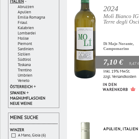
-
ITALIEN
Abruzzen
2024
Apulien
Molì Bianco I
Emilia Romagna
Terre degli Osc
Friaul
Kalabrien
Lombardei
Molise
Piemont
Di Majo Norante,
Sardinien
Campomarino
Sizilien
Südtirol
7,10 €
9,47 
Toskana
Trentino
Inkl. 19% MwSt.
Umbrien
zzgl.
Versandkosten
Veneto
IN DEN
+
ÖSTERREICH
WARENKORB
+
SPANIEN
MAGNUMFLASCHEN
NEUE WEINE
MEINE SUCHE
APULIEN, ITALIEN
WINZER
A Mano, Gioia (6)