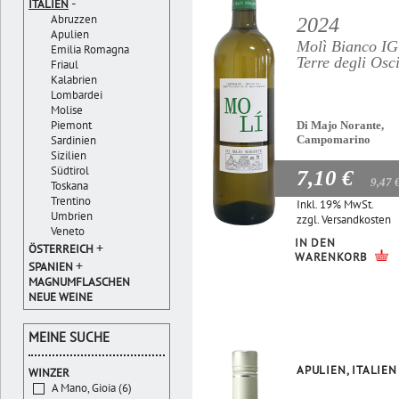
-
ITALIEN
Abruzzen
2024
Apulien
Molì Bianco I
Emilia Romagna
Terre degli Osc
Friaul
Kalabrien
Lombardei
Molise
Piemont
Di Majo Norante,
Sardinien
Campomarino
Sizilien
Südtirol
7,10 €
9,47 
Toskana
Trentino
Inkl. 19% MwSt.
Umbrien
zzgl.
Versandkosten
Veneto
IN DEN
+
ÖSTERREICH
WARENKORB
+
SPANIEN
MAGNUMFLASCHEN
NEUE WEINE
MEINE SUCHE
APULIEN, ITALIEN
WINZER
A Mano, Gioia (6)