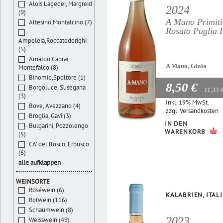
Alois Lageder, Margreid
2024
(9)
A Mano Primiti
Altesino,Montalcino (7)
Rosato Puglia 
Ampeleia,Roccatederighi
(5)
Arnaldo Caprai,
A Mano, Gioia
Montefalco (8)
Binomio,Spoltore (1)
8,50 €
Borgoluce, Susegana
11,33 
(3)
Inkl. 19% MwSt.
Bove, Avezzano (4)
zzgl.
Versandkosten
Broglia, Gavi (3)
IN DEN
Bulgarini, Pozzolengo
WARENKORB
(5)
CA' del Bosco, Erbusco
(6)
alle aufklappen
WEINSORTE
Roséwein (6)
KALABRIEN, ITAL
Rotwein (116)
Schaumwein (8)
2023
Weisswein (49)