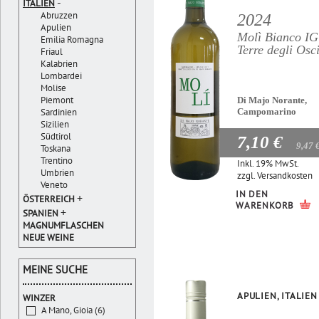
-
ITALIEN
Abruzzen
2024
Apulien
Molì Bianco I
Emilia Romagna
Terre degli Osc
Friaul
Kalabrien
Lombardei
Molise
Piemont
Di Majo Norante,
Sardinien
Campomarino
Sizilien
Südtirol
7,10 €
9,47 
Toskana
Trentino
Inkl. 19% MwSt.
Umbrien
zzgl.
Versandkosten
Veneto
IN DEN
+
ÖSTERREICH
WARENKORB
+
SPANIEN
MAGNUMFLASCHEN
NEUE WEINE
MEINE SUCHE
APULIEN, ITALIEN
WINZER
A Mano, Gioia (6)