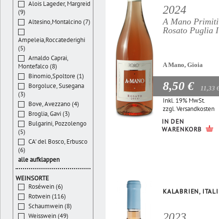
Alois Lageder, Margreid
2024
(9)
A Mano Primiti
Altesino,Montalcino (7)
Rosato Puglia 
Ampeleia,Roccatederighi
(5)
Arnaldo Caprai,
A Mano, Gioia
Montefalco (8)
Binomio,Spoltore (1)
8,50 €
Borgoluce, Susegana
11,33 
(3)
Inkl. 19% MwSt.
Bove, Avezzano (4)
zzgl.
Versandkosten
Broglia, Gavi (3)
IN DEN
Bulgarini, Pozzolengo
WARENKORB
(5)
CA' del Bosco, Erbusco
(6)
alle aufklappen
WEINSORTE
Roséwein (6)
KALABRIEN, ITAL
Rotwein (116)
Schaumwein (8)
2023
Weisswein (49)