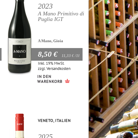
2023
A Mano Primitivo di
Puglia IGT
A Mano, Gioia
8,50 €
11,33 €
/1l
Inkl. 19% MwSt.
zzgl.
Versandkosten
IN DEN
WARENKORB
VENETO, ITALIEN
2025