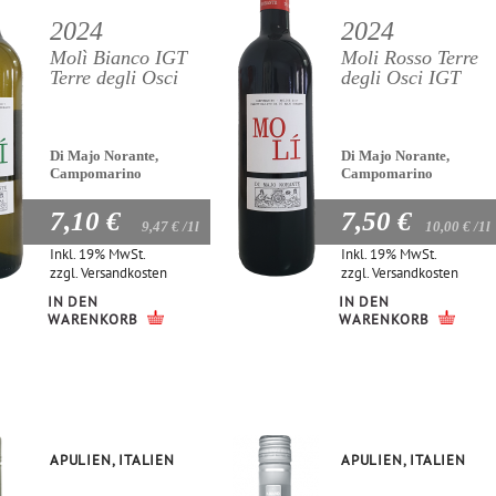
2024
2024
Molì Bianco IGT
Moli Rosso Terre
Terre degli Osci
degli Osci IGT
Di Majo Norante,
Di Majo Norante,
Campomarino
Campomarino
7,10 €
7,50 €
9,47 €
/1l
10,00 €
/1l
Inkl. 19% MwSt.
Inkl. 19% MwSt.
zzgl.
Versandkosten
zzgl.
Versandkosten
IN DEN
IN DEN
WARENKORB
WARENKORB
APULIEN, ITALIEN
APULIEN, ITALIEN