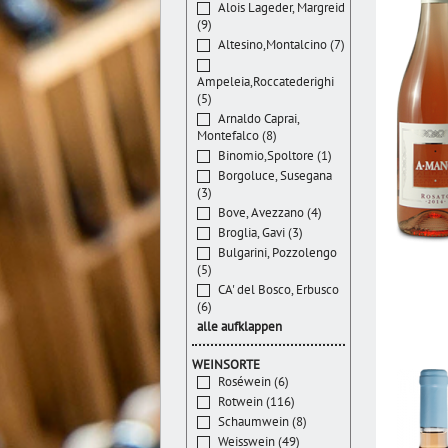
Alois Lageder, Margreid
(9)
Altesino,Montalcino (7)
Ampeleia,Roccatederighi
(5)
Arnaldo Caprai,
Montefalco (8)
Binomio,Spoltore (1)
Borgoluce, Susegana
(3)
Bove, Avezzano (4)
Broglia, Gavi (3)
Bulgarini, Pozzolengo
(5)
CA' del Bosco, Erbusco
(6)
alle aufklappen
WEINSORTE
Roséwein (6)
Rotwein (116)
Schaumwein (8)
Weisswein (49)