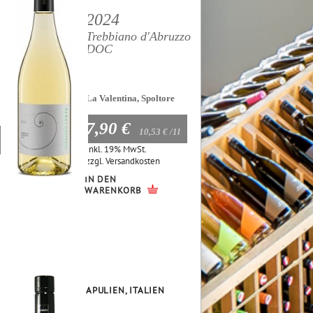
2024
Trebbiano d'Abruzzo
DOC
La Valentina, Spoltore
7,90 €
10,53 €
/1l
Inkl. 19% MwSt.
zzgl.
Versandkosten
IN DEN
WARENKORB
APULIEN, ITALIEN