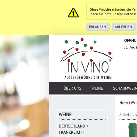
Diese Website erfordert die V
lesen Sie bitte unsere
Datensc
ERLAUBEN
ABLEHNEN
ÖFFNU
Di bis 
ÜBER UNS
WEINE
SCHAUMWEI
Home
|
Wei
WEINE
Artikel 1 b
+
DEUTSCHLAND
+
FRANKREICH