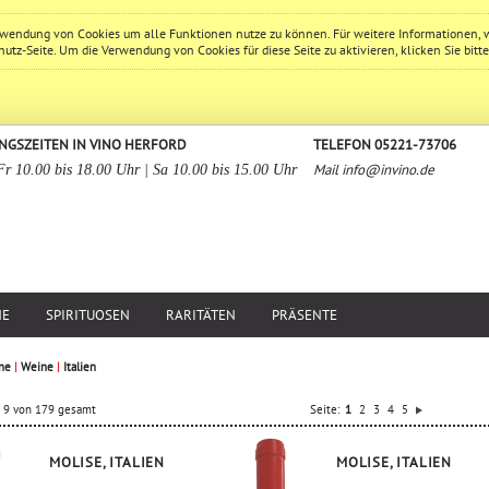
erwendung von Cookies um alle Funktionen nutze zu können. Für weitere Informationen, 
hutz
-Seite. Um die Verwendung von Cookies für diese Seite zu aktivieren, klicken Sie bitt
NGSZEITEN IN VINO HERFORD
TELEFON 05221-73706
Mail
info@invino.de
Fr 10.00 bis 18.00 Uhr | Sa 10.00 bis 15.00 Uhr
NE
SPIRITUOSEN
RARITÄTEN
PRÄSENTE
ne
|
Weine
|
Italien
is 9 von 179 gesamt
Seite:
1
2
3
4
5
MOLISE, ITALIEN
MOLISE, ITALIEN