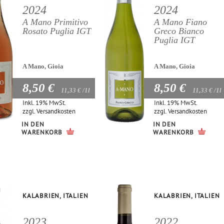
2024
2024
A Mano Primitivo
A Mano Fiano
Rosato Puglia IGT
Greco Bianco
Puglia IGT
A Mano, Gioia
A Mano, Gioia
8,50 €
8,50 €
11,33 €
/1l
11,33 €
/1l
Inkl. 19% MwSt.
Inkl. 19% MwSt.
zzgl.
Versandkosten
zzgl.
Versandkosten
IN DEN
IN DEN
WARENKORB
WARENKORB
KALABRIEN, ITALIEN
KALABRIEN, ITALIEN
2023
2022