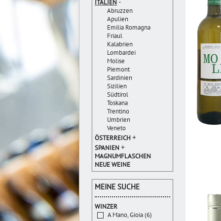
-
ITALIEN
Abruzzen
Apulien
Emilia Romagna
Friaul
Kalabrien
Lombardei
Molise
Piemont
Sardinien
Sizilien
Südtirol
Toskana
Trentino
Umbrien
Veneto
+
ÖSTERREICH
+
SPANIEN
MAGNUMFLASCHEN
NEUE WEINE
MEINE SUCHE
WINZER
A Mano, Gioia (6)