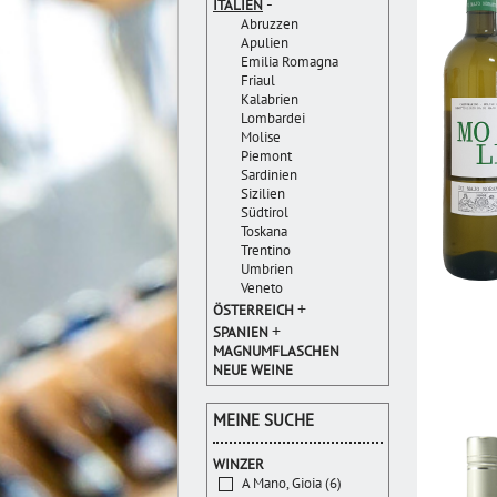
-
ITALIEN
Abruzzen
Apulien
Emilia Romagna
Friaul
Kalabrien
Lombardei
Molise
Piemont
Sardinien
Sizilien
Südtirol
Toskana
Trentino
Umbrien
Veneto
+
ÖSTERREICH
+
SPANIEN
MAGNUMFLASCHEN
NEUE WEINE
MEINE SUCHE
WINZER
A Mano, Gioia (6)