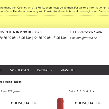
erwendung von Cookies um alle Funktionen nutze zu können. Für weitere Informationen, 
hutz
-Seite. Um die Verwendung von Cookies für diese Seite zu aktivieren, klicken Sie bitt
NGSZEITEN IN VINO HERFORD
TELEFON 05221-73706
Mail
info@invino.de
Fr 10.00 bis 18.00 Uhr | Sa 10.00 bis 15.00 Uhr
NE
SPIRITUOSEN
RARITÄTEN
PRÄSENTE
ne
|
Weine
|
Italien
is 9 von 179 gesamt
Seite:
1
2
3
4
5
MOLISE, ITALIEN
MOLISE, ITALIEN