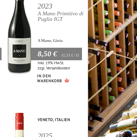
2023
A Mano Primitivo di
Puglia IGT
A Mano, Gioia
8,50 €
11,33 €
/1l
Inkl. 19% MwSt.
zzgl.
Versandkosten
IN DEN
WARENKORB
VENETO, ITALIEN
2025