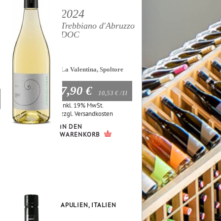
2024
Trebbiano d'Abruzzo
DOC
La Valentina, Spoltore
7,90 €
10,53 €
/1l
Inkl. 19% MwSt.
zzgl.
Versandkosten
IN DEN
WARENKORB
APULIEN, ITALIEN