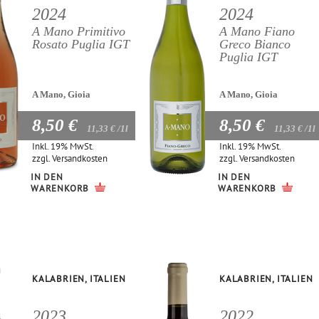
2024
2024
A Mano Primitivo
A Mano Fiano
Rosato Puglia IGT
Greco Bianco
Puglia IGT
A Mano, Gioia
A Mano, Gioia
8,50 €
8,50 €
11,33 €
/1l
11,33 €
/1l
Inkl. 19% MwSt.
Inkl. 19% MwSt.
zzgl.
Versandkosten
zzgl.
Versandkosten
IN DEN
IN DEN
WARENKORB
WARENKORB
KALABRIEN, ITALIEN
KALABRIEN, ITALIEN
2023
2022