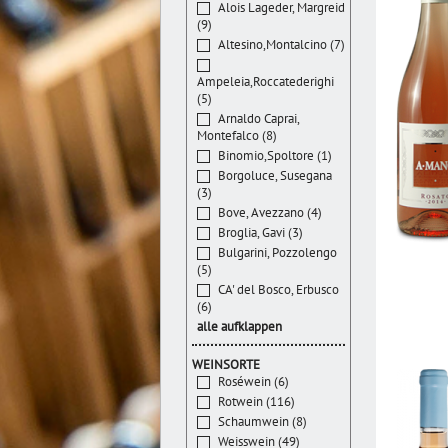
Alois Lageder, Margreid
(9)
Altesino,Montalcino (7)
Ampeleia,Roccatederighi
(5)
Arnaldo Caprai,
Montefalco (8)
Binomio,Spoltore (1)
Borgoluce, Susegana
(3)
Bove, Avezzano (4)
Broglia, Gavi (3)
Bulgarini, Pozzolengo
(5)
CA' del Bosco, Erbusco
(6)
alle aufklappen
WEINSORTE
Roséwein (6)
Rotwein (116)
Schaumwein (8)
Weisswein (49)