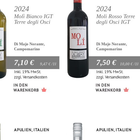
2024
2024
Molì Bianco IGT
Moli Rosso Terre
Terre degli Osci
degli Osci IGT
Di Majo Norante,
Di Majo Norante,
Campomarino
Campomarino
7,10 €
7,50 €
9,47 €
/1l
10,00 €
/1l
Inkl. 19% MwSt.
Inkl. 19% MwSt.
zzgl.
Versandkosten
zzgl.
Versandkosten
IN DEN
IN DEN
WARENKORB
WARENKORB
APULIEN, ITALIEN
APULIEN, ITALIEN