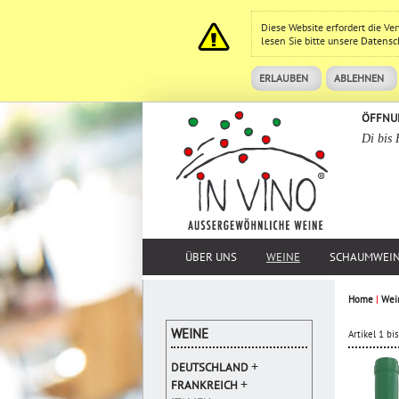
Diese Website erfordert die V
lesen Sie bitte unsere
Datensc
ERLAUBEN
ABLEHNEN
ÖFFNU
Di bis 
ÜBER UNS
WEINE
SCHAUMWEI
Home
|
Wei
WEINE
Artikel 1 b
+
DEUTSCHLAND
+
FRANKREICH