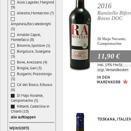
Alois Lageder, Margreid
2016
(9)
Ramitello Bifer
Altesino,Montalcino (7)
Rosso DOC
Ampeleia,Roccatederighi
(5)
Arnaldo Caprai,
Di Majo Norante,
Montefalco (8)
Campomarino
Binomio,Spoltore (1)
Borgoluce, Susegana
11,90 €
(3)
Bove, Avezzano (4)
Inkl. 19% MwSt.
15,87 
Broglia, Gavi (3)
zzgl.
Versandkosten
Bulgarini, Pozzolengo
IN DEN
(5)
WARENKORB
CA' del Bosco, Erbusco
(6)
Di Majo Norante,
Campomarino (5)
Nittardi, Castellina in
Chianti (10)
alle aufklappen
TOSKANA, ITALIE
WEINSORTE