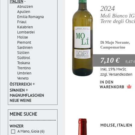
-
ITALIEN
Abruzzen
2024
Apulien
Molì Bianco I
Emilia Romagna
Terre degli Osc
Friaul
Kalabrien
Lombardei
Molise
Piemont
Di Majo Norante,
Sardinien
Campomarino
Sizilien
Südtirol
7,10 €
9,47 
Toskana
Trentino
Inkl. 19% MwSt.
Umbrien
zzgl.
Versandkosten
Veneto
IN DEN
+
ÖSTERREICH
WARENKORB
+
SPANIEN
MAGNUMFLASCHEN
NEUE WEINE
MEINE SUCHE
MOLISE, ITALIEN
WINZER
A Mano, Gioia (6)