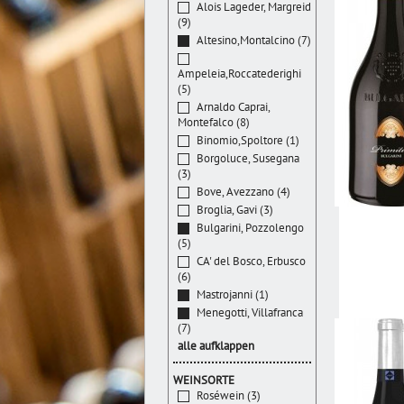
Alois Lageder, Margreid
(9)
Altesino,Montalcino (7)
Ampeleia,Roccatederighi
(5)
Arnaldo Caprai,
Montefalco (8)
Binomio,Spoltore (1)
Borgoluce, Susegana
(3)
Bove, Avezzano (4)
Broglia, Gavi (3)
Bulgarini, Pozzolengo
(5)
CA' del Bosco, Erbusco
(6)
Mastrojanni (1)
Menegotti, Villafranca
(7)
alle aufklappen
WEINSORTE
Roséwein (3)