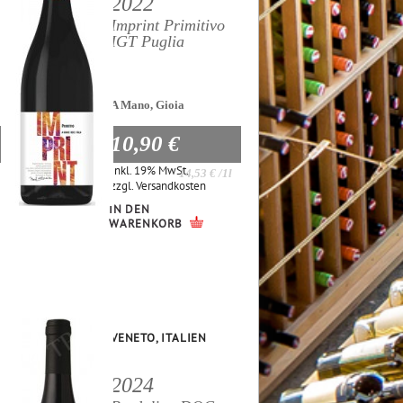
2022
Imprint Primitivo
IGT Puglia
A Mano, Gioia
10,90 €
Inkl. 19% MwSt.
14,53 €
/1l
zzgl.
Versandkosten
IN DEN
WARENKORB
VENETO, ITALIEN
2024