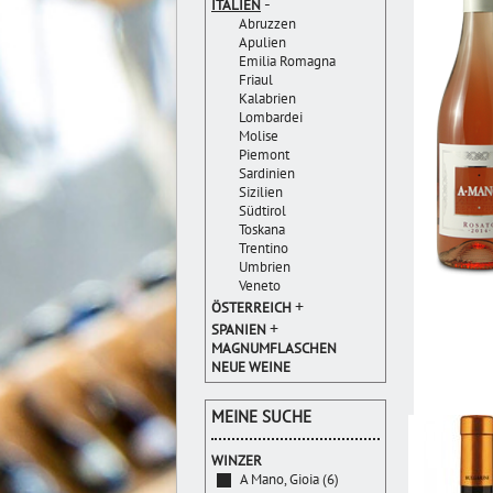
-
ITALIEN
Abruzzen
Apulien
Emilia Romagna
Friaul
Kalabrien
Lombardei
Molise
Piemont
Sardinien
Sizilien
Südtirol
Toskana
Trentino
Umbrien
Veneto
+
ÖSTERREICH
+
SPANIEN
MAGNUMFLASCHEN
NEUE WEINE
MEINE SUCHE
WINZER
A Mano, Gioia (6)