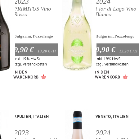
2023
2024
PRIMITUS Vino
Fior di Lago Vino
Rosso
Bianco
Bulgarini, Pozzolengo
Bulgarini, Pozzolengo
9,90 €
9,90 €
13,20 €
/1l
13,20 €
/1l
Inkl. 19% MwSt.
Inkl. 19% MwSt.
zzgl.
Versandkosten
zzgl.
Versandkosten
IN DEN
IN DEN
WARENKORB
WARENKORB
APULIEN, ITALIEN
VENETO, ITALIEN
2023
2024