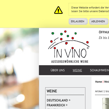
Diese Website erfordert die V
lesen Sie bitte unsere
Datensc
ERLAUBEN
ABLEHNEN
ÖFFNU
Di bis 
ÜBER UNS
WEINE
SCHAUMWEI
Home
|
Wei
WEINE
Artikel 1 b
+
DEUTSCHLAND
+
FRANKREICH