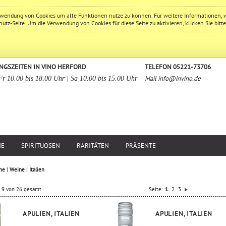
erwendung von Cookies um alle Funktionen nutze zu können. Für weitere Informationen, 
hutz
-Seite. Um die Verwendung von Cookies für diese Seite zu aktivieren, klicken Sie bitt
NGSZEITEN IN VINO HERFORD
TELEFON 05221-73706
Mail
info@invino.de
Fr 10.00 bis 18.00 Uhr | Sa 10.00 bis 15.00 Uhr
NE
SPIRITUOSEN
RARITÄTEN
PRÄSENTE
ne
|
Weine
|
Italien
is 9 von 26 gesamt
Seite:
1
2
3
APULIEN, ITALIEN
APULIEN, ITALIEN