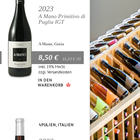
2023
A Mano Primitivo di
Puglia IGT
A Mano, Gioia
8,50 €
11,33 €
/1l
Inkl. 19% MwSt.
zzgl.
Versandkosten
IN DEN
WARENKORB
APULIEN, ITALIEN