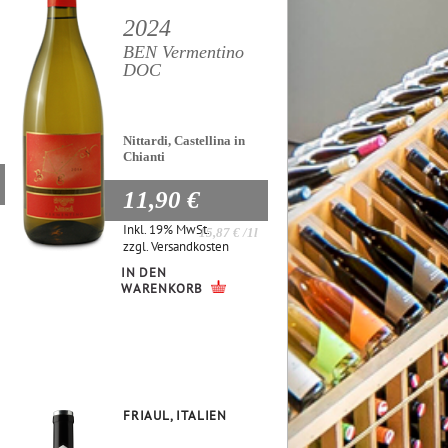
2024
BEN Vermentino
DOC
Nittardi, Castellina in
Chianti
11,90 €
Inkl. 19% MwSt.
15,87 €
/1l
zzgl.
Versandkosten
IN DEN
WARENKORB
FRIAUL, ITALIEN