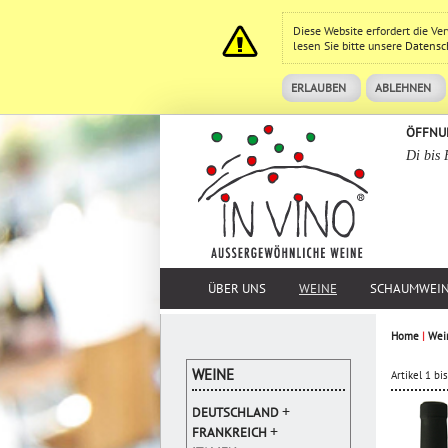
Diese Website erfordert die V
lesen Sie bitte unsere
Datensc
ERLAUBEN
ABLEHNEN
ÖFFNU
Di bis 
ÜBER UNS
WEINE
SCHAUMWEI
Home
|
Wei
WEINE
Artikel 1 b
+
DEUTSCHLAND
+
FRANKREICH