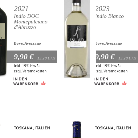
2021
2023
Indio DOC
Indio Bianco
Montepulciano
d'Abruzzo
Bove, Avezzano
Bove, Avezzano
9,90 €
9,90 €
13,20 €
/1l
13,20 €
/1l
Inkl. 19% MwSt.
Inkl. 19% MwSt.
zzgl.
Versandkosten
zzgl.
Versandkosten
IN DEN
IN DEN
WARENKORB
WARENKORB
TOSKANA, ITALIEN
TOSKANA, ITALIEN