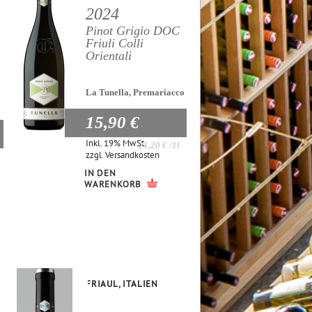
2024
Pinot Grigio DOC
Friuli Colli
Orientali
La Tunella, Premariacco
15,90 €
Inkl. 19% MwSt.
21,20 €
/1l
zzgl.
Versandkosten
IN DEN
WARENKORB
FRIAUL, ITALIEN