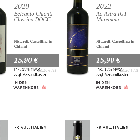
2020
2022
Belcanto Chianti
Ad Astra IGT
Classico DOCG
Maremma
Nittardi, Castellina in
Nittardi, Castellina in
Chianti
Chianti
15,90 €
15,90 €
Inkl. 19% MwSt.
Inkl. 19% MwSt.
21,20 €
/1l
21,20 €
/1l
zzgl.
Versandkosten
zzgl.
Versandkosten
IN DEN
IN DEN
WARENKORB
WARENKORB
FRIAUL, ITALIEN
FRIAUL, ITALIEN