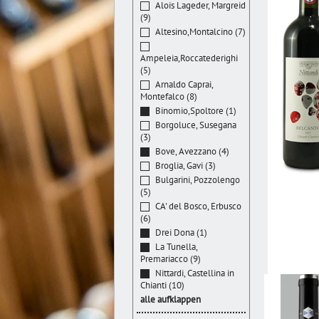
Alois Lageder, Margreid
(9)
Altesino,Montalcino (7)
Ampeleia,Roccatederighi
(5)
Arnaldo Caprai,
Montefalco (8)
Binomio,Spoltore (1)
Borgoluce, Susegana
(3)
Bove, Avezzano (4)
Broglia, Gavi (3)
Bulgarini, Pozzolengo
(5)
CA' del Bosco, Erbusco
(6)
Drei Dona (1)
La Tunella,
Premariacco (9)
Nittardi, Castellina in
Chianti (10)
alle aufklappen