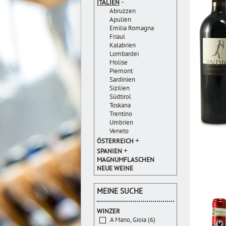
-
ITALIEN
Abruzzen
Apulien
Emilia Romagna
Friaul
Kalabrien
Lombardei
Molise
Piemont
Sardinien
Sizilien
Südtirol
Toskana
Trentino
Umbrien
Veneto
+
ÖSTERREICH
+
SPANIEN
MAGNUMFLASCHEN
NEUE WEINE
MEINE SUCHE
WINZER
A Mano, Gioia (6)