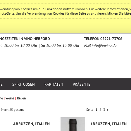
erwendung von Cookies um alle Funktionen nutze zu können. Für weitere Informationen, 
hutz
-Seite. Um die Verwendung von Cookies für diese Seite zu aktivieren, klicken Sie bitt
NGSZEITEN IN VINO HERFORD
TELEFON 05221-73706
Mail
info@invino.de
Fr 10.00 bis 18.00 Uhr | Sa 10.00 bis 15.00 Uhr
NE
SPIRITUOSEN
RARITÄTEN
PRÄSENTE
ne
|
Weine
|
Italien
is 9 von 25 gesamt
Seite:
1
2
3
ABRUZZEN, ITALIEN
ABRUZZEN, ITALIEN