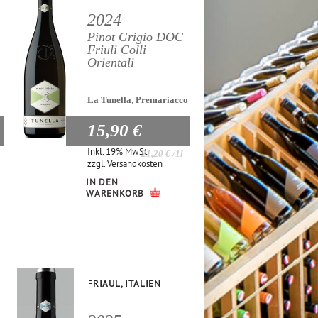
2024
Pinot Grigio DOC
Friuli Colli
Orientali
La Tunella, Premariacco
15,90 €
Inkl. 19% MwSt.
21,20 €
/1l
zzgl.
Versandkosten
IN DEN
WARENKORB
FRIAUL, ITALIEN