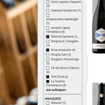
Alois Lageder, Margreid
(9)
Altesino,Montalcino (7)
Ampeleia,Roccatederighi
(5)
Arnaldo Caprai,
Montefalco (8)
Binomio,Spoltore (1)
Borgoluce, Susegana
(3)
Bove, Avezzano (4)
Broglia, Gavi (3)
Bulgarini, Pozzolengo
(5)
CA' del Bosco, Erbusco
(6)
Drei Dona (1)
La Tunella,
Premariacco (9)
alle aufklappen
WEINSORTE
Rotwein (5)