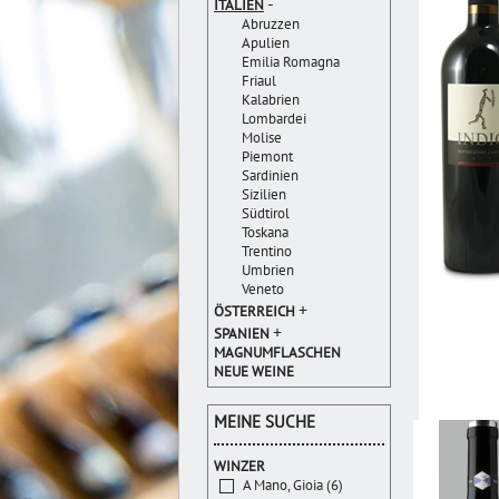
-
ITALIEN
Abruzzen
Apulien
Emilia Romagna
Friaul
Kalabrien
Lombardei
Molise
Piemont
Sardinien
Sizilien
Südtirol
Toskana
Trentino
Umbrien
Veneto
+
ÖSTERREICH
+
SPANIEN
MAGNUMFLASCHEN
NEUE WEINE
MEINE SUCHE
WINZER
A Mano, Gioia (6)