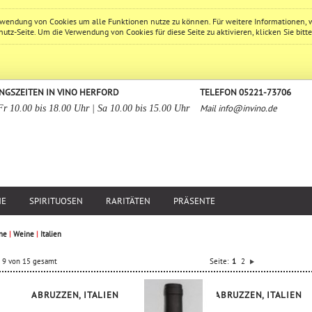
erwendung von Cookies um alle Funktionen nutze zu können. Für weitere Informationen, 
hutz
-Seite. Um die Verwendung von Cookies für diese Seite zu aktivieren, klicken Sie bitt
NGSZEITEN IN VINO HERFORD
TELEFON 05221-73706
Mail
info@invino.de
Fr 10.00 bis 18.00 Uhr | Sa 10.00 bis 15.00 Uhr
NE
SPIRITUOSEN
RARITÄTEN
PRÄSENTE
ne
|
Weine
|
Italien
is 9 von 15 gesamt
Seite:
1
2
ABRUZZEN, ITALIEN
ABRUZZEN, ITALIEN