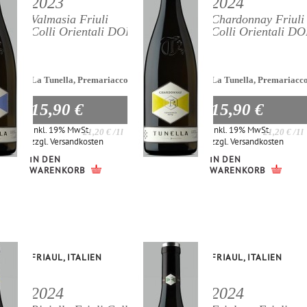
2023
2024
Valmasia Friuli
Chardonnay Friuli
Colli Orientali DOP
Colli Orientali D
La Tunella, Premariacco
La Tunella, Premariacc
15,90 €
15,90 €
Inkl. 19% MwSt.
Inkl. 19% MwSt.
21,20 €
/1l
21,20 €
/1l
zzgl.
Versandkosten
zzgl.
Versandkosten
IN DEN
IN DEN
WARENKORB
WARENKORB
FRIAUL, ITALIEN
FRIAUL, ITALIEN
2024
2024