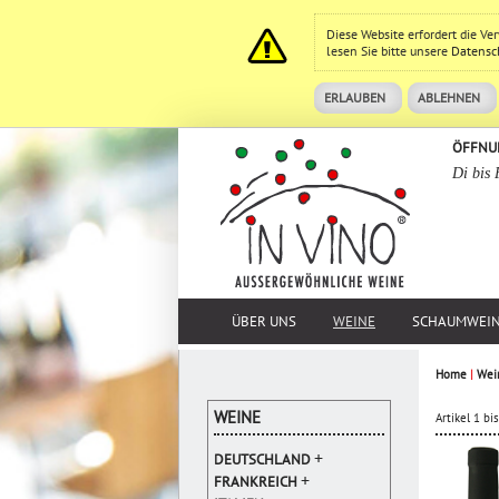
Diese Website erfordert die V
lesen Sie bitte unsere
Datensc
ERLAUBEN
ABLEHNEN
ÖFFNU
Di bis 
ÜBER UNS
WEINE
SCHAUMWEI
Home
|
Wei
WEINE
Artikel 1 b
+
DEUTSCHLAND
+
FRANKREICH