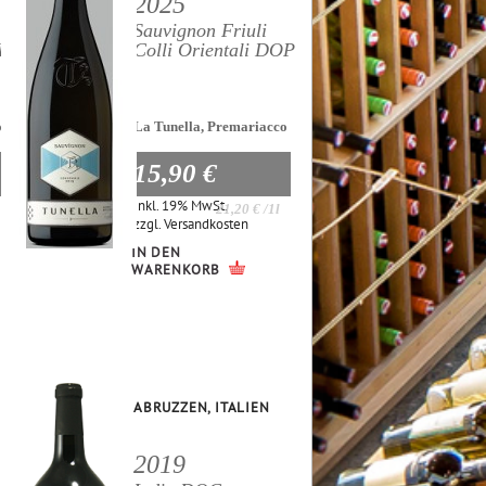
2025
Sauvignon Friuli
OP
Colli Orientali DOP
o
La Tunella, Premariacco
15,90 €
Inkl. 19% MwSt.
21,20 €
/1l
zzgl.
Versandkosten
IN DEN
WARENKORB
ABRUZZEN, ITALIEN
2019