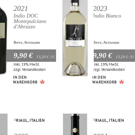
2021
2023
Indio DOC
Indio Bianco
Montepulciano
d'Abruzzo
Bove, Avezzano
Bove, Avezzano
9,90 €
9,90 €
13,20 €
/1l
13,20 €
/1l
Inkl. 19% MwSt.
Inkl. 19% MwSt.
zzgl.
Versandkosten
zzgl.
Versandkosten
IN DEN
IN DEN
WARENKORB
WARENKORB
FRIAUL, ITALIEN
FRIAUL, ITALIEN