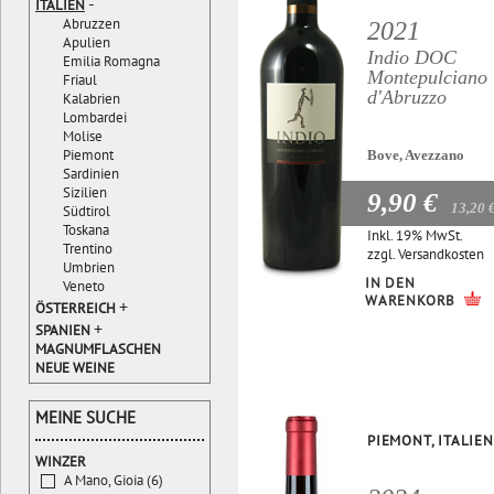
-
ITALIEN
Abruzzen
2021
Apulien
Indio DOC
Emilia Romagna
Montepulciano
Friaul
d'Abruzzo
Kalabrien
Lombardei
Molise
Piemont
Bove, Avezzano
Sardinien
Sizilien
9,90 €
13,20 
Südtirol
Toskana
Inkl. 19% MwSt.
Trentino
zzgl.
Versandkosten
Umbrien
IN DEN
Veneto
WARENKORB
+
ÖSTERREICH
+
SPANIEN
MAGNUMFLASCHEN
NEUE WEINE
MEINE SUCHE
PIEMONT, ITALIEN
WINZER
A Mano, Gioia (6)