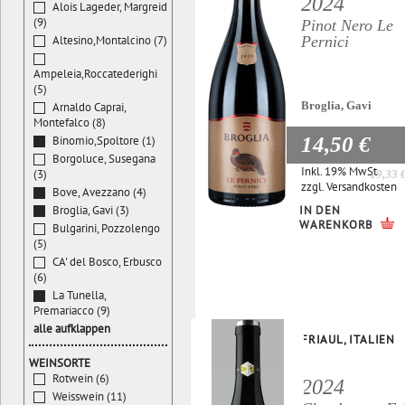
2024
Alois Lageder, Margreid
(9)
Pinot Nero Le
Pernici
Altesino,Montalcino (7)
Ampeleia,Roccatederighi
(5)
Broglia, Gavi
Arnaldo Caprai,
Montefalco (8)
14,50 €
Binomio,Spoltore (1)
Borgoluce, Susegana
Inkl. 19% MwSt.
(3)
19,33 
zzgl.
Versandkosten
Bove, Avezzano (4)
IN DEN
Broglia, Gavi (3)
WARENKORB
Bulgarini, Pozzolengo
(5)
CA' del Bosco, Erbusco
(6)
La Tunella,
Premariacco (9)
alle aufklappen
FRIAUL, ITALIEN
WEINSORTE
Rotwein (6)
2024
Weisswein (11)