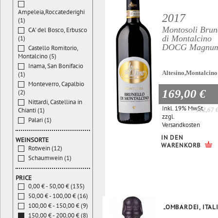
Ampeleia,Roccatederighi
2017
(1)
Montosoli Brun
CA' del Bosco, Erbusco
di Montalcino
(1)
DOCG Magnu
Castello Romitorio,
Montalcino (5)
Inama, San Bonifacio
Altesino,Montalcino
(1)
Monteverro, Capalbio
169,00 €
(2)
Nittardi, Castellina in
Inkl. 19% MwSt.
112,67 
Chianti (1)
zzgl.
Palari (1)
Versandkosten
IN DEN
WEINSORTE
WARENKORB
Rotwein (12)
Schaumwein (1)
PRICE
0,00 € - 50,00 € (135)
50,00 € - 100,00 € (16)
100,00 € - 150,00 € (9)
LOMBARDEI, ITAL
150,00 € - 200,00 € (8)