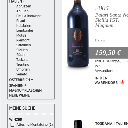
-
ITALIEN
Abruzzen
2004
Apulien
Palari Santa.N
Emilia Romagna
Sicilia IGT,
Friaul
Magnum
Kalabrien
Lombardei
Molise
Piemont
Palari
Sardinien
Sizilien
159,50 €
Südtirol
Toskana
Inkl. 19% MwSt.
106,33 
Trentino
zzgl.
Umbrien
Versandkosten
Veneto
IN DEN
+
ÖSTERREICH
WARENKORB
+
SPANIEN
MAGNUMFLASCHEN
NEUE WEINE
MEINE SUCHE
WINZER
TOSKANA, ITALIE
Altesino,Montalcino (1)