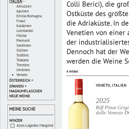
-
ITALIEN
Colli Berici), die g
Abruzzen
Apulien
Ostküste des größte
Emilia Romagna
die Adriaküste. In 
Friaul
Kalabrien
Venetien von einer 
Lombardei
Molise
der industrialisierte
Piemont
Sardinien
Dennoch hat der Wei
Sizilien
Südtirol
werden die Weine Soa
Toskana
Trentino
Umbrien
6 Artikel
Veneto
+
ÖSTERREICH
+
VENETO, ITALIEN
SPANIEN
MAGNUMFLASCHEN
NEUE WEINE
2025
Riff Pinot Grig
MEINE SUCHE
delle Venezie 
WINZER
Alois Lageder, Margreid