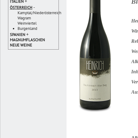
Bl
+
ITALIEN
-
ÖSTERREICH
Kamptal/Niederösterreich
Wagram
Her
Weinviertel
Burgenland
Win
+
SPANIEN
MAGNUMFLASCHEN
Reb
NEUE WEINE
Wei
Alk
Inh
Ver
Au
All