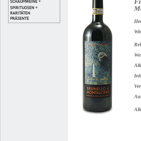
Fi
+
SCHAUMWEINE
+
M
SPIRITUOSEN
RARITÄTEN
PRÄSENTE
Her
Win
Reb
Wei
Alk
Inh
Ver
Au
All