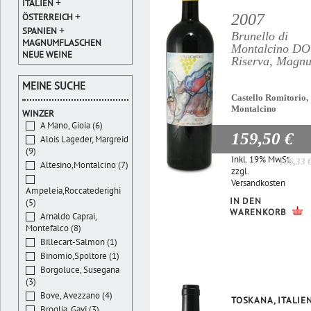
+
ITALIEN
+
2007
ÖSTERREICH
+
SPANIEN
Brunello di
MAGNUMFLASCHEN
Montalcino D
NEUE WEINE
Riserva, Magn
MEINE SUCHE
Castello Romitorio,
Montalcino
WINZER
A Mano, Gioia (6)
159,50 €
Alois Lageder, Margreid
(9)
Inkl. 19% MwSt.
106,33 
Altesino,Montalcino (7)
zzgl.
Versandkosten
Ampeleia,Roccatederighi
IN DEN
(5)
WARENKORB
Arnaldo Caprai,
Montefalco (8)
Billecart-Salmon (1)
Binomio,Spoltore (1)
Borgoluce, Susegana
(3)
Bove, Avezzano (4)
TOSKANA, ITALIE
Broglia, Gavi (3)