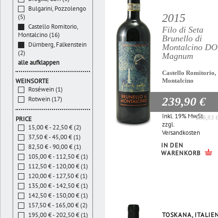
Bulgarini, Pozzolengo
2015
(5)
Castello Romitorio,
Filo di Seta
Montalcino (16)
Brunello di
Dürnberg, Falkenstein
Montalcino D
(2)
Magnum
alle aufklappen
Castello Romitorio,
Montalcino
WEINSORTE
Roséwein (1)
239,90 €
Rotwein (17)
Inkl. 19% MwSt.
159,93 
PRICE
zzgl.
15,00 € - 22,50 € (2)
Versandkosten
37,50 € - 45,00 € (1)
IN DEN
82,50 € - 90,00 € (1)
WARENKORB
105,00 € - 112,50 € (1)
112,50 € - 120,00 € (1)
120,00 € - 127,50 € (1)
135,00 € - 142,50 € (1)
142,50 € - 150,00 € (1)
157,50 € - 165,00 € (2)
TOSKANA, ITALIE
195,00 € - 202,50 € (1)