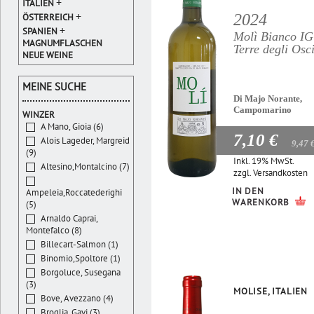
+
ITALIEN
+
2024
ÖSTERREICH
+
SPANIEN
Molì Bianco I
MAGNUMFLASCHEN
Terre degli Osc
NEUE WEINE
MEINE SUCHE
Di Majo Norante,
Campomarino
WINZER
A Mano, Gioia (6)
7,10 €
Alois Lageder, Margreid
9,47 
(9)
Inkl. 19% MwSt.
Altesino,Montalcino (7)
zzgl.
Versandkosten
IN DEN
Ampeleia,Roccatederighi
WARENKORB
(5)
Arnaldo Caprai,
Montefalco (8)
Billecart-Salmon (1)
Binomio,Spoltore (1)
Borgoluce, Susegana
(3)
MOLISE, ITALIEN
Bove, Avezzano (4)
Broglia, Gavi (3)