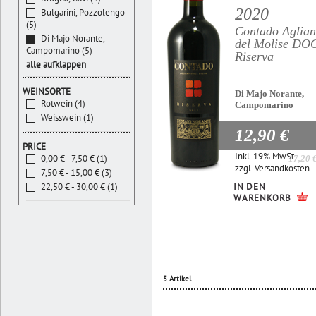
2020
Bulgarini, Pozzolengo
(5)
Contado Aglian
Di Majo Norante,
del Molise DO
Campomarino (5)
Riserva
alle aufklappen
WEINSORTE
Di Majo Norante,
Rotwein (4)
Campomarino
Weisswein (1)
12,90 €
PRICE
Inkl. 19% MwSt.
0,00 € - 7,50 € (1)
17,20 
zzgl.
Versandkosten
7,50 € - 15,00 € (3)
IN DEN
22,50 € - 30,00 € (1)
WARENKORB
5 Artikel