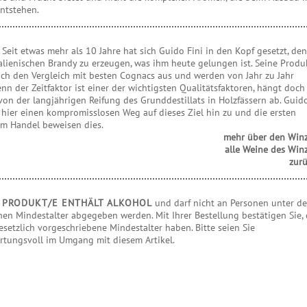
ntstehen.
R
Seit etwas mehr als 10 Jahre hat sich Guido Fini in den Kopf gesetzt, den
alienischen Brandy zu erzeugen, was ihm heute gelungen ist. Seine Produ
uch den Vergleich mit besten Cognacs aus und werden von Jahr zu Jahr
enn der Zeitfaktor ist einer der wichtigsten Qualitätsfaktoren, hängt doch
von der langjährigen Reifung des Grunddestillats in Holzfässern ab. Guid
 hier einen kompromisslosen Weg auf dieses Ziel hin zu und die ersten
im Handel beweisen dies.
mehr über den Win
alle Weine des Win
zur
S PRODUKT/E ENTHÄLT ALKOHOL
und darf nicht an Personen unter d
hen Mindestalter abgegeben werden. Mit Ihrer Bestellung bestätigen Sie,
esetzlich vorgeschriebene Mindestalter haben. Bitte seien Sie
rtungsvoll im Umgang mit diesem Artikel.