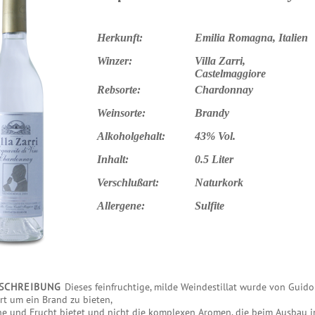
Herkunft:
Emilia Romagna, Italien
Winzer:
Villa Zarri,
Castelmaggiore
Rebsorte:
Chardonnay
Weinsorte:
Brandy
Alkoholgehalt:
43% Vol.
Inhalt:
0.5 Liter
Verschlußart:
Naturkork
Allergene:
Sulfite
SCHREIBUNG
Dieses feinfruchtige, milde Weindestillat wurde von Guido
ert um ein Brand zu bieten,
che und Frucht bietet und nicht die komplexen Aromen, die beim Ausbau 