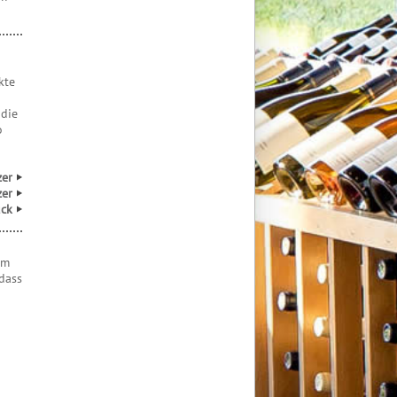
kte
 die
o
zer
zer
ück
em
 dass