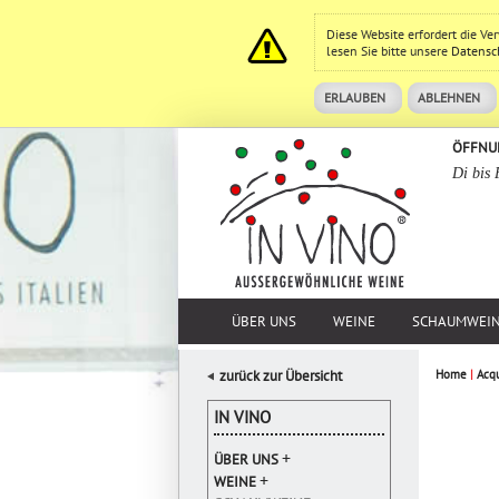
Diese Website erfordert die V
lesen Sie bitte unsere
Datensc
ERLAUBEN
ABLEHNEN
ÖFFNU
Di bis 
ÜBER UNS
WEINE
SCHAUMWEI
zurück zur Übersicht
Home
|
Acqu
IN VINO
+
ÜBER UNS
+
WEINE