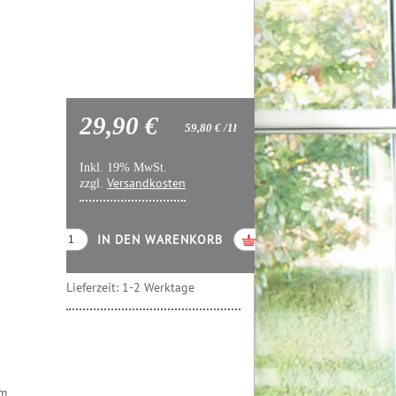
29,90 €
59,80 €
/1l
Inkl. 19% MwSt.
Versandkosten
zzgl.
IN DEN WARENKORB
Lieferzeit:
1-2 Werktage
im