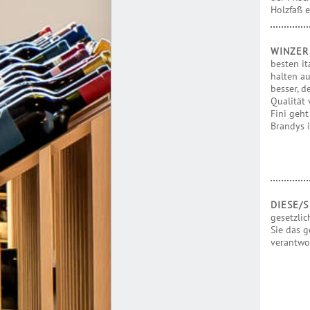
Holzfaß e
WINZE
besten it
halten a
besser, d
Qualität 
Fini geht
Brandys 
DIESE/
gesetzlic
Sie das g
verantwo