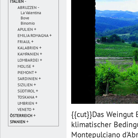
-
ITALIEN
-
ABRUZZEN
La Valentina
Bove
Binomio
+
APULIEN
+
EMILIA ROMAGNA
+
FRIAUL
+
KALABRIEN
+
KAMPANIEN
+
LOMBARDEI
+
MOLISE
+
PIEMONT
+
SARDINIEN
+
SIZILIEN
+
SÜDTIROL
+
TOSKANA
+
UMBRIEN
+
VENETO
{{cut}}Das Weingut 
+
ÖSTERREICH
+
SPANIEN
klimatischer Beding
Montepulciano d'Abr