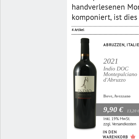
handverlesenen Mon
komponiert, ist die
4 Artikel
ABRUZZEN, ITALI
2021
Indio DOC
Montepulciano
d'Abruzzo
Bove, Avezzano
9,90 €
13,20 
Inkl. 19% MwSt.
zzgl.
Versandkosten
IN DEN
WARENKORB