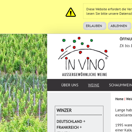
Diese Website erfordert die V
lesen Sie bitte unsere
Datensc
ERLAUBEN
ABLEHNEN
ÖFFNU
Di bis 
ÜBER UNS
WEINE
SCHAUMWEI
Home
|
Wei
WINZER
Lange hab
exzellente
+
DEUTSCHLAND
1995 ware
+
FRANKREICH
einer Kalk