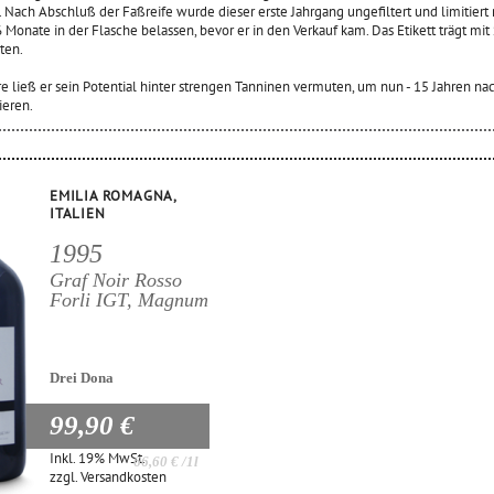
 Nach Abschluß der Faßreife wurde dieser erste Jahrgang ungefiltert und limitier
 Monate in der Flasche belassen, bevor er in den Verkauf kam. Das Etikett trägt mi
ten.
e ließ er sein Potential hinter strengen Tanninen vermuten, um nun - 15 Jahren 
ieren.
EMILIA ROMAGNA,
ITALIEN
1995
Graf Noir Rosso
Forli IGT, Magnum
Drei Dona
99,90 €
Inkl. 19% MwSt.
66,60 €
/1l
zzgl.
Versandkosten