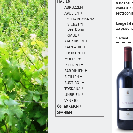
-
ITALIEN
ausgebaut.
+
ABRUZZEN
weitere 36
+
APULIEN
Protagonis
-
EMILIA ROMAGNA
Lange Jahr
Villa Zarri
zu präsent
Drei Dona
+
FRIAUL
1 Artikel
+
KALABRIEN
+
KAMPANIEN
+
LOMBARDEI
+
MOLISE
+
PIEMONT
+
SARDINIEN
+
SIZILIEN
+
SÜDTIROL
+
TOSKANA
+
UMBRIEN
+
VENETO
+
ÖSTERREICH
+
SPANIEN