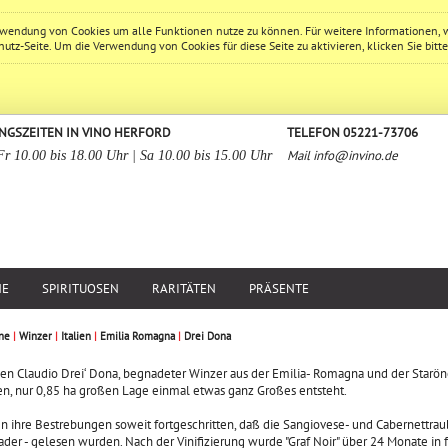
erwendung von Cookies um alle Funktionen nutze zu können. Für weitere Informationen, 
hutz
-Seite. Um die Verwendung von Cookies für diese Seite zu aktivieren, klicken Sie bitt
NGSZEITEN IN VINO HERFORD
TELEFON 05221-73706
Mail
info@invino.de
Fr 10.00 bis 18.00 Uhr | Sa 10.00 bis 15.00 Uhr
NE
SPIRITUOSEN
RARITÄTEN
PRÄSENTE
ne
|
Winzer
|
Italien
|
Emilia Romagna
|
Drei Dona
en Claudio Drei‘ Dona, begnadeter Winzer aus der Emilia- Romagna und der Starön
n, nur 0,85 ha großen Lage einmal etwas ganz Großes entsteht.
n ihre Bestrebungen soweit fortgeschritten, daß die Sangiovese- und Cabernettr
ader - gelesen wurden. Nach der Vinifizierung wurde "Graf Noir" über 24 Monate in f